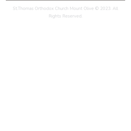
St.Thomas Orthodox Church Mount Olive © 2023. All
Rights Reserved.