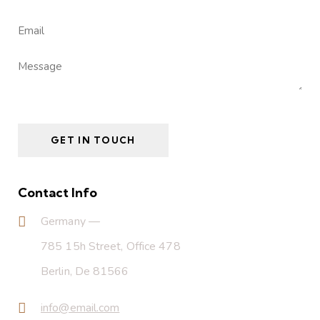
Contact Info
Germany —
785 15h Street, Office 478
Berlin, De 81566
info@email.com